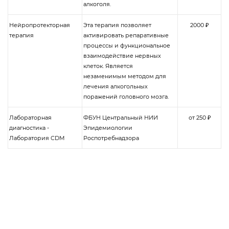
алкоголя.
Нейропротекторная
Эта терапия позволяет
2000 ₽
терапия
активировать репаративные
процессы и функциональное
взаимодействие нервных
клеток. Является
незаменимым методом для
лечения алкогольных
поражений головного мозга.
Лабораторная
ФБУН Центральный НИИ
от 250 ₽
диагностика -
Эпидемиологии
Лаборатория CDM
Роспотребнадзора