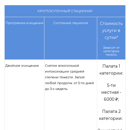
КРУГЛОСУТОЧНЫЙ СТАЦИОНАР
Программа очищения
Состояние пациента
Стоимость
услуги в
сутки*
Зависит от
категории
палаты.
Двойное очищение
Снятие алкогольной
Палата 1
интоксикации средней
категории:
степени тяжести. Запой
любой продолж. от 5-ти дней
5-ти
до 3-х недель.
местная -
6000 ₽;
Палата 2
категории: